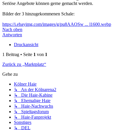
Seriöse Angebote können gerne gemacht werden.
Bilder der 3 hinzugekommenen Schale:
https://i.ebayimg.com/images/g/pu8AAOSw ... l1600.webp
Nach oben
Antworten
Druckansicht
1 Beitrag • Seite
1
von
1
Zurück zu „Marktplatz“
Gehe zu
Kölner Haie
↳ An der Kölnarena2
↳ Die Haie-Kabine
↳ Ehemalige Haie
↳ Haie-Nachwuchs
↳ Spieltagsforum
↳ Haie-Fanprojekt
Sonstiges
↳ DEL