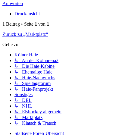
Antworten
Druckansicht
1 Beitrag • Seite
1
von
1
Zurück zu „Marktplatz“
Gehe zu
Kölner Haie
↳ An der Kölnarena2
↳ Die Haie-Kabine
↳ Ehemalige Haie
↳ Haie-Nachwuchs
↳ Spieltagsforum
↳ Haie-Fanprojekt
Sonstiges
↳ DEL
↳ NHL
↳ Eishockey allgemein
↳ Marktplatz
↳ Klatsch & Tratsch
Startseite
Foren-Übersicht