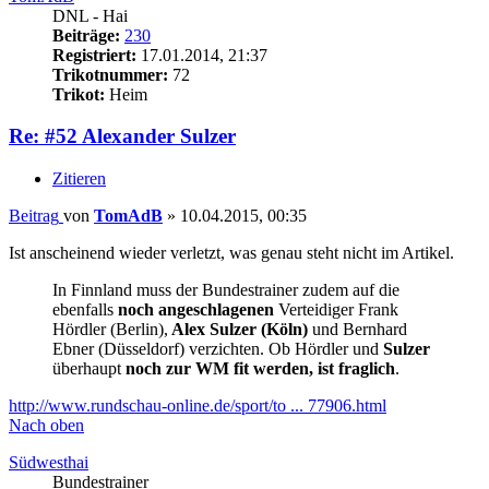
DNL - Hai
Beiträge:
230
Registriert:
17.01.2014, 21:37
Trikotnummer:
72
Trikot:
Heim
Re: #52 Alexander Sulzer
Zitieren
Beitrag
von
TomAdB
»
10.04.2015, 00:35
Ist anscheinend wieder verletzt, was genau steht nicht im Artikel.
In Finnland muss der Bundestrainer zudem auf die
ebenfalls
noch angeschlagenen
Verteidiger Frank
Hördler (Berlin),
Alex Sulzer (Köln)
und Bernhard
Ebner (Düsseldorf) verzichten. Ob Hördler und
Sulzer
überhaupt
noch zur WM fit werden, ist fraglich
.
http://www.rundschau-online.de/sport/to ... 77906.html
Nach oben
Südwesthai
Bundestrainer