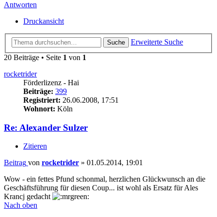
Antworten
Druckansicht
Erweiterte Suche
Suche
20 Beiträge • Seite
1
von
1
rocketrider
Förderlizenz - Hai
Beiträge:
399
Registriert:
26.06.2008, 17:51
Wohnort:
Köln
Re: Alexander Sulzer
Zitieren
Beitrag
von
rocketrider
»
01.05.2014, 19:01
Wow - ein fettes Pfund schonmal, herzlichen Glückwunsch an die
Geschäftsführung für diesen Coup... ist wohl als Ersatz für Ales
Krancj gedacht
Nach oben