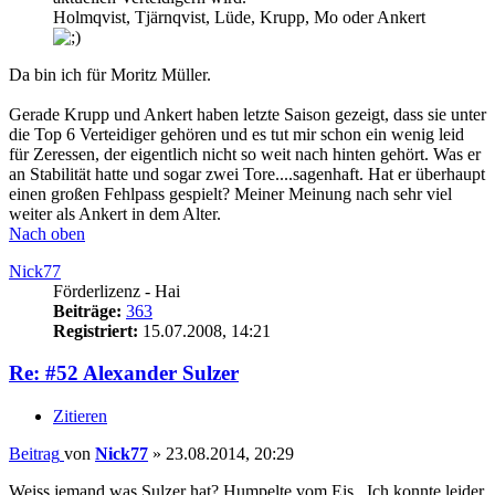
Holmqvist, Tjärnqvist, Lüde, Krupp, Mo oder Ankert
Da bin ich für Moritz Müller.
Gerade Krupp und Ankert haben letzte Saison gezeigt, dass sie unter
die Top 6 Verteidiger gehören und es tut mir schon ein wenig leid
für Zeressen, der eigentlich nicht so weit nach hinten gehört. Was er
an Stabilität hatte und sogar zwei Tore....sagenhaft. Hat er überhaupt
einen großen Fehlpass gespielt? Meiner Meinung nach sehr viel
weiter als Ankert in dem Alter.
Nach oben
Nick77
Förderlizenz - Hai
Beiträge:
363
Registriert:
15.07.2008, 14:21
Re: #52 Alexander Sulzer
Zitieren
Beitrag
von
Nick77
»
23.08.2014, 20:29
Weiss jemand was Sulzer hat? Humpelte vom Eis.. Ich konnte leider