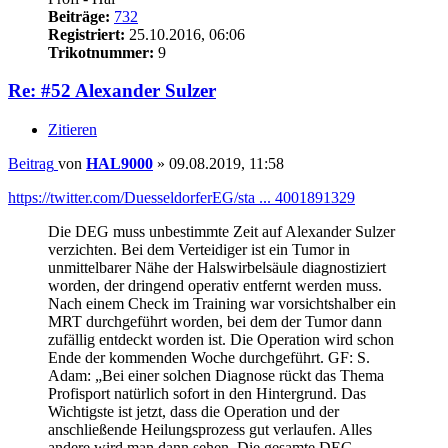
Beiträge:
732
Registriert:
25.10.2016, 06:06
Trikotnummer:
9
Re: #52 Alexander Sulzer
Zitieren
Beitrag
von
HAL9000
»
09.08.2019, 11:58
https://twitter.com/DuesseldorferEG/sta ... 4001891329
Die DEG muss unbestimmte Zeit auf Alexander Sulzer
verzichten. Bei dem Verteidiger ist ein Tumor in
unmittelbarer Nähe der Halswirbelsäule diagnostiziert
worden, der dringend operativ entfernt werden muss.
Nach einem Check im Training war vorsichtshalber ein
MRT durchgeführt worden, bei dem der Tumor dann
zufällig entdeckt worden ist. Die Operation wird schon
Ende der kommenden Woche durchgeführt. GF: S.
Adam: „Bei einer solchen Diagnose rückt das Thema
Profisport natürlich sofort in den Hintergrund. Das
Wichtigste ist jetzt, dass die Operation und der
anschließende Heilungsprozess gut verlaufen. Alles
andere wird man dann sehen. Die gesamte DEG-