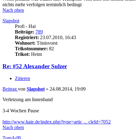
nichts mehr verfolgen terminlich bedingt
Nach oben
Slapshot
Profi - Hai
Beiträge:
789
Registriert:
23.07.2010, 16:43
Wohnort:
Tönisvorst
Trikotnummer:
82
Trikot:
Heim
Re: #52 Alexander Sulzer
Zitieren
Beitrag
von
Slapshot
»
24.08.2014, 19:09
Verletzung am Innenband
3-4 Wochen Pause
http://www.haie.de/index.php?type=artic ... cleId=7052
Nach oben
TomAdB